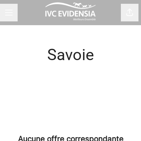
Part
Menu carrière
Savoie
Aucune offre correspondante