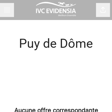
Part
Menu carrière
Puy de Dôme
Aucune offre correspondante