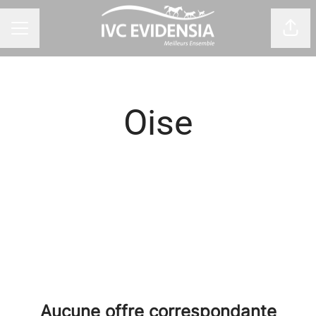
Part
Menu carrière
Oise
Aucune offre correspondante