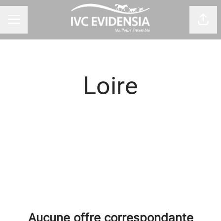
Part
Menu carrière
Loire
Aucune offre correspondante