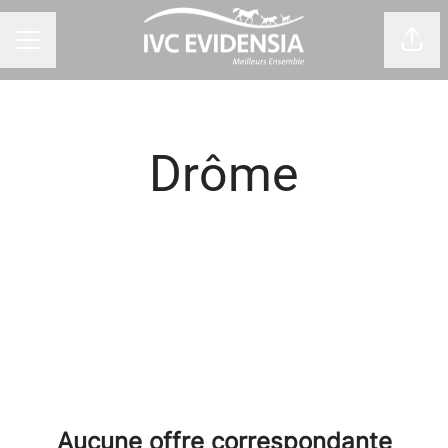
Part
Menu carrière
Drôme
Aucune offre correspondante