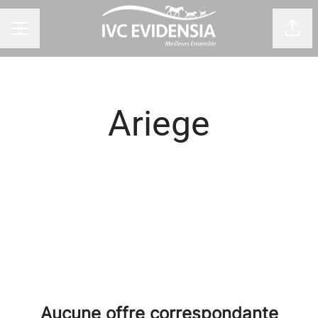
Part
Menu carrière
Ariege
Aucune offre correspondante