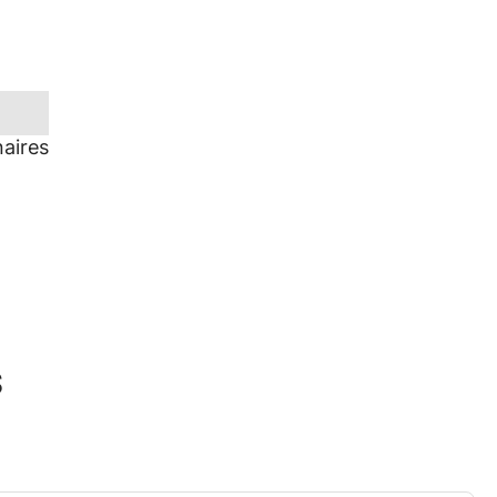
aires
s