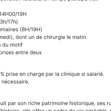
H 14H00/19H
13h/17h)
semaines (8H/19H)
amedi), dont un de chirurgie le matin
n du motif
prises entre deux
prise en charge par la clinique si salarié.
i nécessaire.
it par son riche patrimoine historique, ses r
’histoire, elle offre un cadre de vie agréable