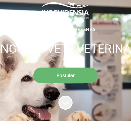
VÉTÉRINAIRES
·
PÉZENAS
ANGUEDOVET - VETERINAI
Postuler