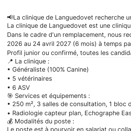
📢La clinique de Languedovet recherche
La clinique de Languedovet est une cliniq
Dans le cadre d'un
remplacement,
nous re
2026 au 24 avril 2027 (6 mois) à temps par
Profil junior ou confirmé, toutes les candi
📍
La clinique :
• Généraliste (100% Canine)
• 5 vétérinaires
• 6 ASV
🎯
Services et équipements :
• 250 m²,
3 salles de consultation, 1 bloc d
•
Radiologie capteur plan, Echographe Eas
💰 Modalités du poste :
Le poste est à pourvoir en salariat ou colla