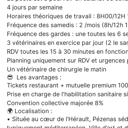
4 jours par semaine
Horaires théoriques de travail : 8H00/12
Fréquence des samedis : 2 /mois (8h/12h 
Fréquence des gardes : une toutes les 6 
3 vétérinaires en exercice par jour (2 le s
RDV toutes les 15 à 30 minutes en fonctio
Planning uniquement sur RDV et urgences 
Un vétérinaire de chirurgie le matin
😎 Les avantages
:
Tickets restaurant + mutuelle premium 100% 
Prise en charge de l'habilitation sanitaire s
Convention collective majorée 8%
🌍 Localisation :
•
Située au cœur de l’Hérault, Pézenas sédu
typiquement méditerranéen. Ville d’art et d