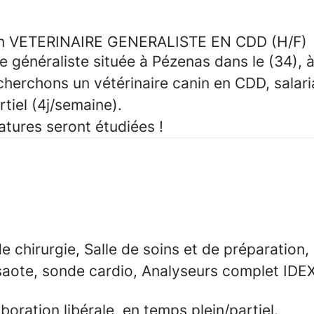
 un VETERINAIRE GENERALISTE EN CDD (H/F)
ue généraliste
située à Pézenas dans le (34), à
cherchons un v
étérinaire canin
en CDD, salaria
tiel (4j/semaine).
datures seront étudiées !
e chirurgie, Salle de soins et de préparation,
aote, sonde cardio, Analyseurs complet IDEX
boration libérale, en temps plein/partiel.