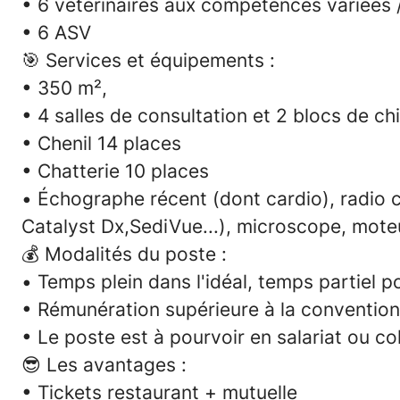
• 6 vétérinaires aux
compétences variées
• 6 ASV
🎯 Services et équipements :
• 350 m²,
• 4 salles de consultation et 2 blocs de ch
• Chenil 14 places
• Chatterie 10 places
• Échographe récent (dont cardio), radio 
Catalyst Dx
,SediVue...), microscope, mote
💰 Modalités du poste :
•
Temps plein dans l'idéal
, temps partiel p
• Rémunération supérieure à la convention
• Le poste est à pourvoir en salariat ou col
😎 Les avantages :
• Tickets restaurant + mutuelle