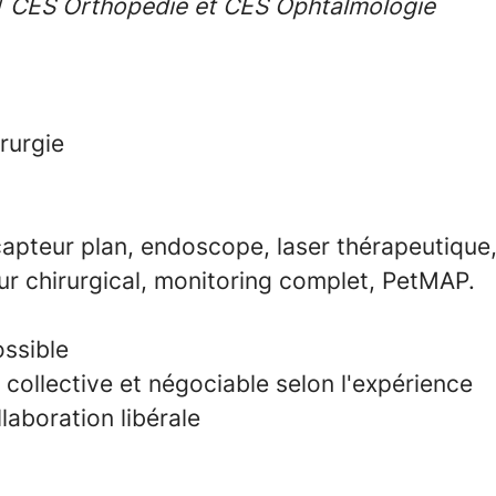
/
CES Orthopédie et CES Ophtalmologie
irurgie
capteur plan, endoscope, laser thérapeutique,
ur chirurgical, monitoring complet,
PetMAP
.
ossible
 collective et
négociable selon l'expérience
laboration libérale