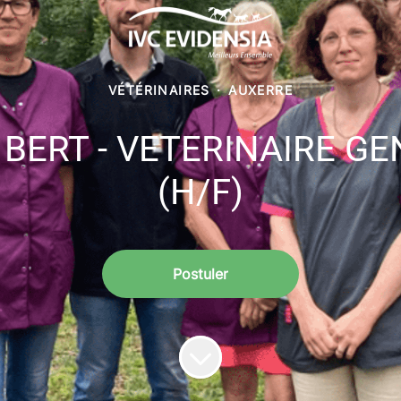
VÉTÉRINAIRES
·
AUXERRE
BERT - VETERINAIRE GE
(H/F)
Postuler