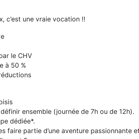
 c’est une vraie vocation !!
ve
par le CHV
ge à 50 %
réductions
oisis
à définir ensemble (journée de 7h ou de 12h).
ipe dédiée*.
tes faire partie d’une aventure passionnante