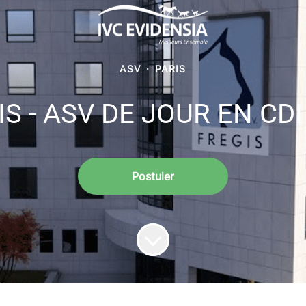
ASV
·
PARIS
S - ASV DE JOUR EN CDI
Postuler